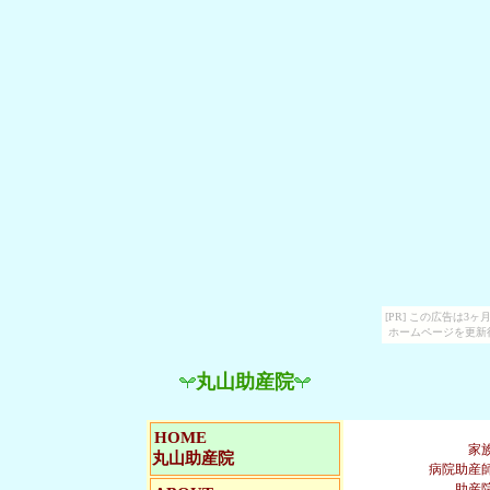
[PR] この広告は
ホームページを更新
丸山助産院
HOME
家
丸山助産院
病院助産
助産